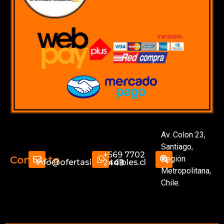
Av. Colon 23,
Santiago,
+569 7702
Región
Contacto
info@ofertasimperdibles.cl
2449
Metropolitana,
Chile.