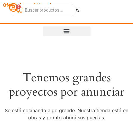
OfertasImperdibles.cl
0
Catálogo
Contacto
Nosotros
Tenemos grandes
proyectos por anunciar
Se está cocinando algo grande. Nuestra tienda está en
obras y pronto abrirá sus puertas.