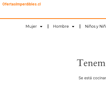
OfertasImperdibles.cl
Mujer
Hombre
Niños y Niñ
Tenemo
Se está cocinan