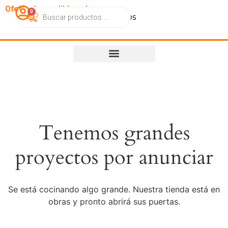
OfertasImperdibles.cl
0
Catálogo
Contacto
Nosotros
Tenemos grandes
proyectos por anunciar
Se está cocinando algo grande. Nuestra tienda está en
obras y pronto abrirá sus puertas.