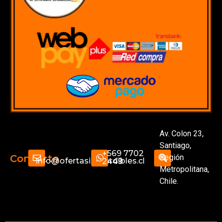
Av. Colon 23,
Santiago,
+569 7702
Región
Contacto
info@ofertasimperdibles.cl
2449
Metropolitana,
Chile.