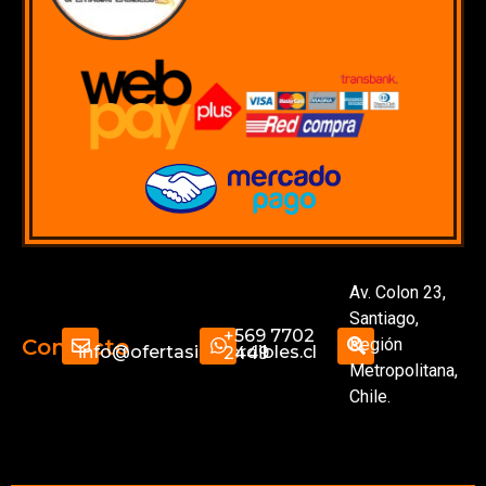
Av. Colon 23,
Santiago,
+569 7702
Región
Contacto
info@ofertasimperdibles.cl
2449
Metropolitana,
Chile.