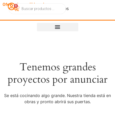
OfertasImperdibles.cl
0
Catálogo
Contacto
Nosotros
Tenemos grandes
proyectos por anunciar
Se está cocinando algo grande. Nuestra tienda está en
obras y pronto abrirá sus puertas.