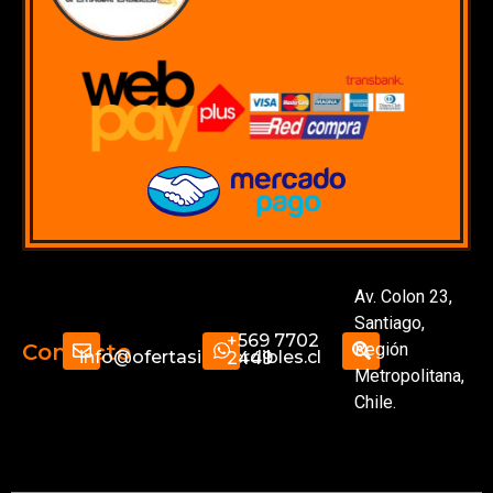
Av. Colon 23,
Santiago,
+569 7702
Región
Contacto
info@ofertasimperdibles.cl
2449
Metropolitana,
Chile.