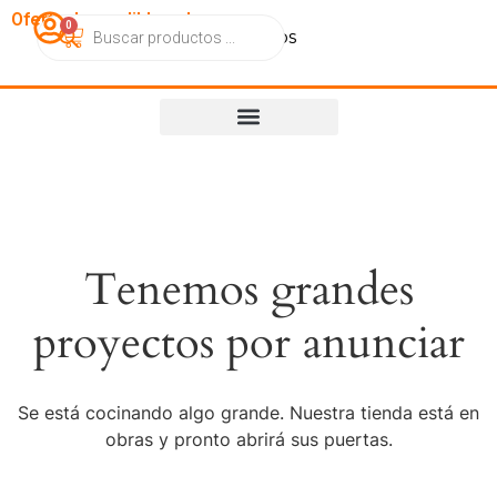
OfertasImperdibles.cl
0
Catálogo
Contacto
Nosotros
Tenemos grandes
proyectos por anunciar
Se está cocinando algo grande. Nuestra tienda está en
obras y pronto abrirá sus puertas.