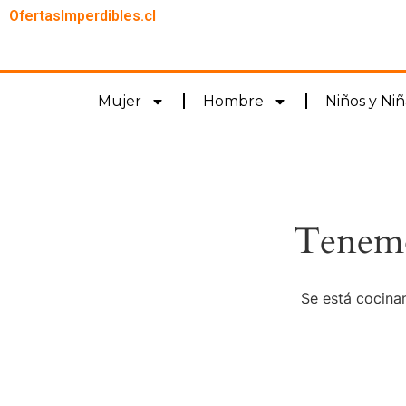
OfertasImperdibles.cl
Mujer
Hombre
Niños y Niñ
Tenemo
Se está cocinan