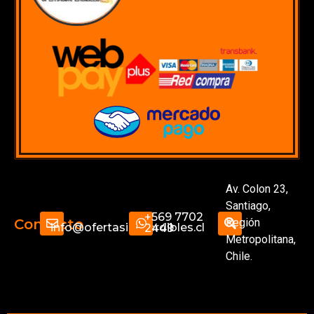
Av. Colon 23,
Santiago,
+569 7702
Región
Contacto
info@ofertasimperdibles.cl
2449
Metropolitana,
Chile.