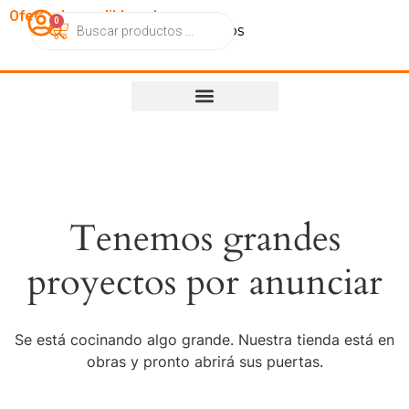
OfertasImperdibles.cl
0
Catálogo
Contacto
Nosotros
Tenemos grandes
proyectos por anunciar
Se está cocinando algo grande. Nuestra tienda está en
obras y pronto abrirá sus puertas.