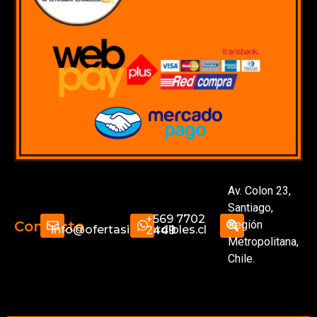
Av. Colon 23,
Santiago,
+569 7702
Región
Contacto
info@ofertasimperdibles.cl
2449
Metropolitana,
Chile.