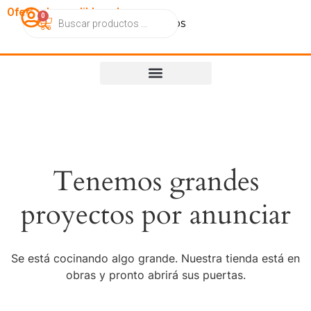
OfertasImperdibles.cl
0
Catálogo
Contacto
Nosotros
Tenemos grandes
proyectos por anunciar
Se está cocinando algo grande. Nuestra tienda está en
obras y pronto abrirá sus puertas.