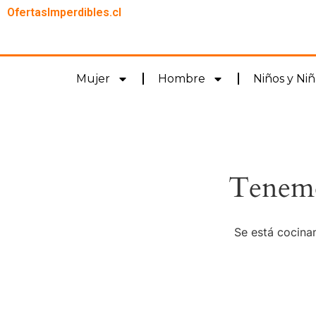
OfertasImperdibles.cl
Mujer
Hombre
Niños y Niñ
Tenemo
Se está cocinan