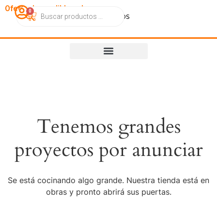
OfertasImperdibles.cl
0
Catálogo
Contacto
Nosotros
Tenemos grandes
proyectos por anunciar
Se está cocinando algo grande. Nuestra tienda está en
obras y pronto abrirá sus puertas.