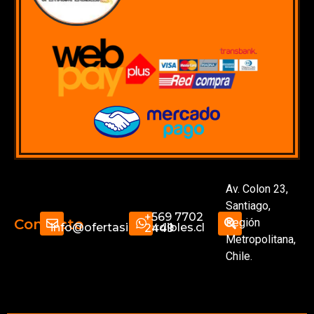
Av. Colon 23,
Santiago,
+569 7702
Región
Contacto
info@ofertasimperdibles.cl
2449
Metropolitana,
Chile.