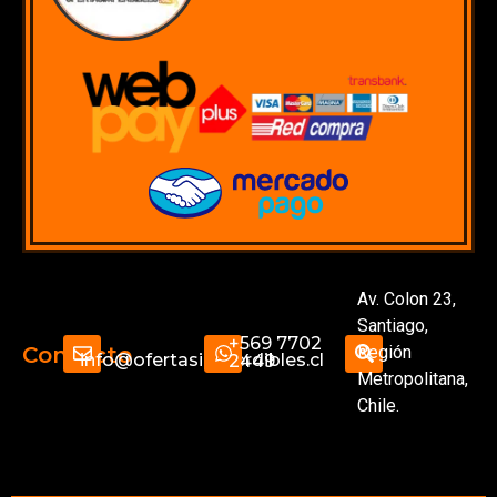
Av. Colon 23,
Santiago,
+569 7702
Región
Contacto
info@ofertasimperdibles.cl
2449
Metropolitana,
Chile.