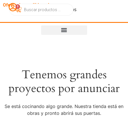
OfertasImperdibles.cl
0
Catálogo
Contacto
Nosotros
Tenemos grandes
proyectos por anunciar
Se está cocinando algo grande. Nuestra tienda está en
obras y pronto abrirá sus puertas.