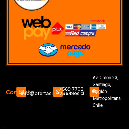
Av. Colon 23,
Santiago,
+569 7702
Región
Contacto
info@ofertasimperdibles.cl
2449
Metropolitana,
Chile.