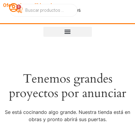
OfertasImperdibles.cl
0
Catálogo
Contacto
Nosotros
Tenemos grandes
proyectos por anunciar
Se está cocinando algo grande. Nuestra tienda está en
obras y pronto abrirá sus puertas.