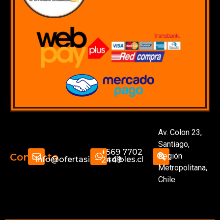
Av. Colon 23,
Santiago,
+569 7702
Región
Contacto
info@ofertasimperdibles.cl
2449
Metropolitana,
Chile.