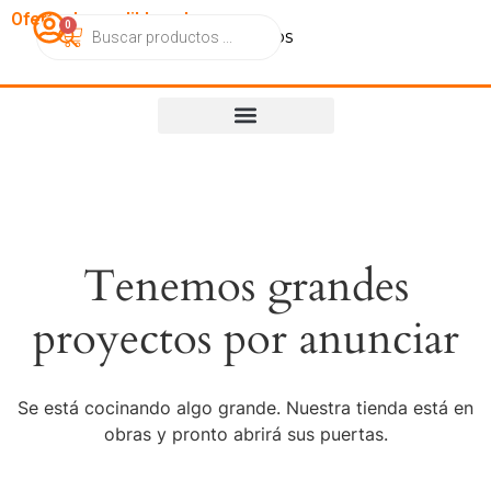
OfertasImperdibles.cl
0
Catálogo
Contacto
Nosotros
Tenemos grandes
proyectos por anunciar
Se está cocinando algo grande. Nuestra tienda está en
obras y pronto abrirá sus puertas.