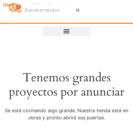
OfertasImperdibles.cl
0
Catálogo
Contacto
Nosotros
Tenemos grandes
proyectos por anunciar
Se está cocinando algo grande. Nuestra tienda está en
obras y pronto abrirá sus puertas.