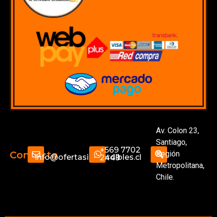
Av. Colon 23,
Santiago,
+569 7702
Región
Contacto
info@ofertasimperdibles.cl
2449
Metropolitana,
Chile.