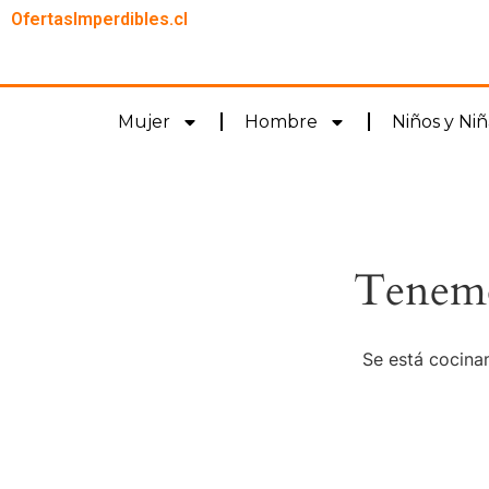
OfertasImperdibles.cl
Mujer
Hombre
Niños y Niñ
Tenemo
Se está cocinan