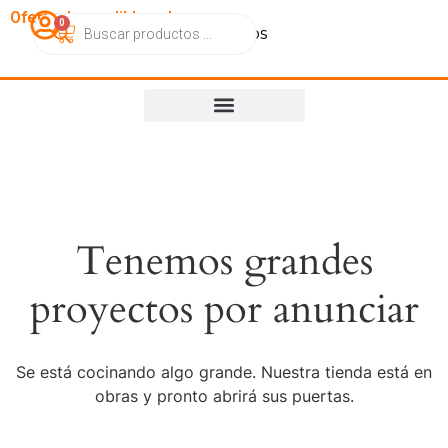
OfertasImperdibles.cl
0
Catálogo
Contacto
Nosotros
Tenemos grandes
proyectos por anunciar
Se está cocinando algo grande. Nuestra tienda está en
obras y pronto abrirá sus puertas.