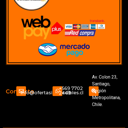
Av. Colon 23,
Santiago,
+569 7702
Región
Contacto
info@ofertasimperdibles.cl
2449
Metropolitana,
Chile.