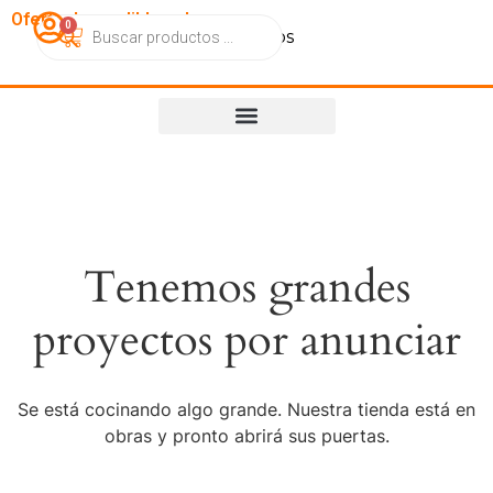
OfertasImperdibles.cl
0
Catálogo
Contacto
Nosotros
Tenemos grandes
proyectos por anunciar
Se está cocinando algo grande. Nuestra tienda está en
obras y pronto abrirá sus puertas.