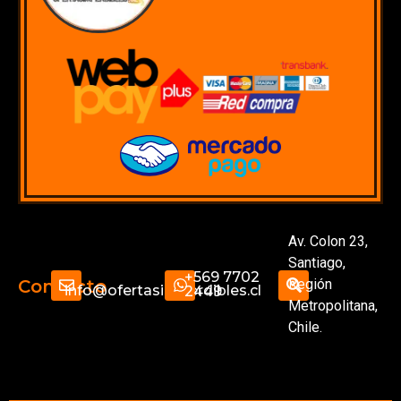
Av. Colon 23,
Santiago,
+569 7702
Región
Contacto
info@ofertasimperdibles.cl
2449
Metropolitana,
Chile.