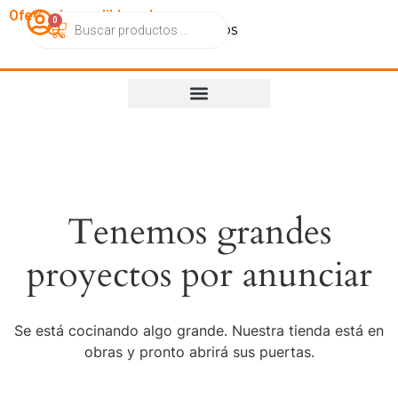
OfertasImperdibles.cl
0
Catálogo
Contacto
Nosotros
Tenemos grandes
proyectos por anunciar
Se está cocinando algo grande. Nuestra tienda está en
obras y pronto abrirá sus puertas.