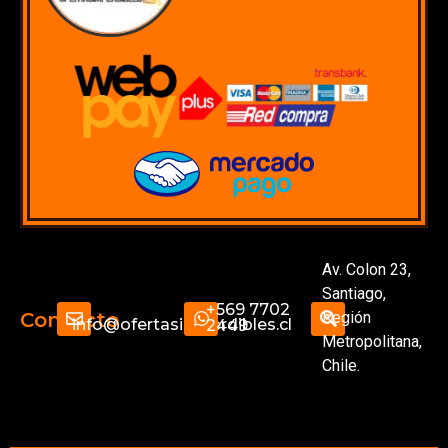
Av. Colon 23,
Santiago,
+569 7702
Región
Contacto
info@ofertasimperdibles.cl
2449
Metropolitana,
Chile.