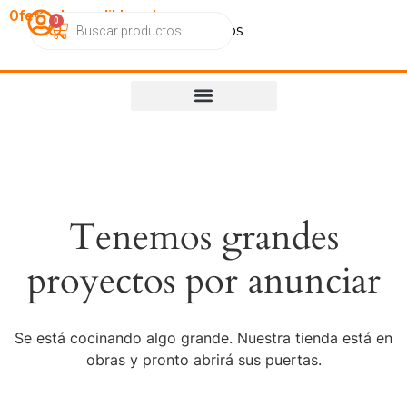
OfertasImperdibles.cl
0
Catálogo
Contacto
Nosotros
Tenemos grandes
proyectos por anunciar
Se está cocinando algo grande. Nuestra tienda está en
obras y pronto abrirá sus puertas.