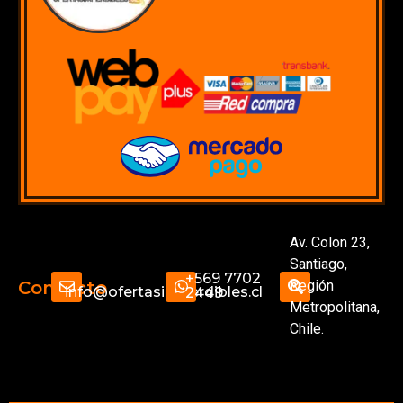
Av. Colon 23,
Santiago,
+569 7702
Región
Contacto
info@ofertasimperdibles.cl
2449
Metropolitana,
Chile.