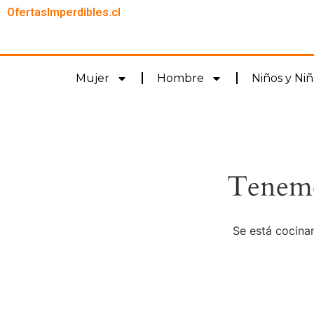
OfertasImperdibles.cl
Mujer
Hombre
Niños y Niñ
Tenemo
Se está cocinan