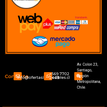
Av. Colon 23,
Santiago,
+569 7702
Región
Contacto
info@ofertasimperdibles.cl
2449
Metropolitana,
Chile.