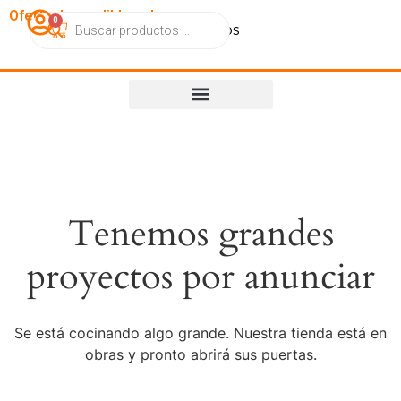
OfertasImperdibles.cl
0
Catálogo
Contacto
Nosotros
Tenemos grandes
proyectos por anunciar
Se está cocinando algo grande. Nuestra tienda está en
obras y pronto abrirá sus puertas.