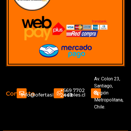
Av. Colon 23,
Santiago,
+569 7702
Región
Contacto
info@ofertasimperdibles.cl
2449
Metropolitana,
Chile.