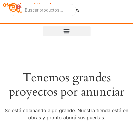
OfertasImperdibles.cl
0
Catálogo
Contacto
Nosotros
Tenemos grandes
proyectos por anunciar
Se está cocinando algo grande. Nuestra tienda está en
obras y pronto abrirá sus puertas.