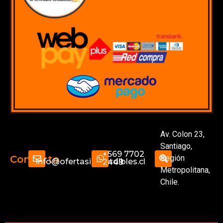
Av. Colon 23,
Santiago,
+569 7702
Región
Contacto
info@ofertasimperdibles.cl
2449
Metropolitana,
Chile.