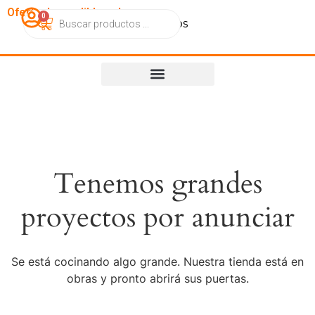
OfertasImperdibles.cl
0
Catálogo
Contacto
Nosotros
Tenemos grandes
proyectos por anunciar
Se está cocinando algo grande. Nuestra tienda está en
obras y pronto abrirá sus puertas.