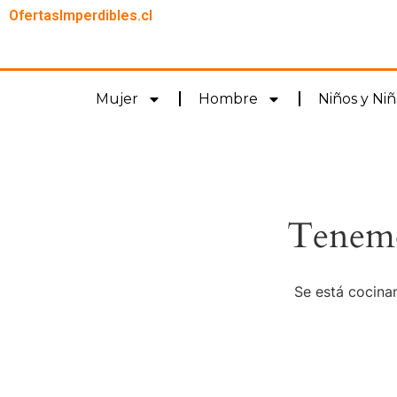
OfertasImperdibles.cl
Mujer
Hombre
Niños y Niñ
Tenemo
Se está cocinan