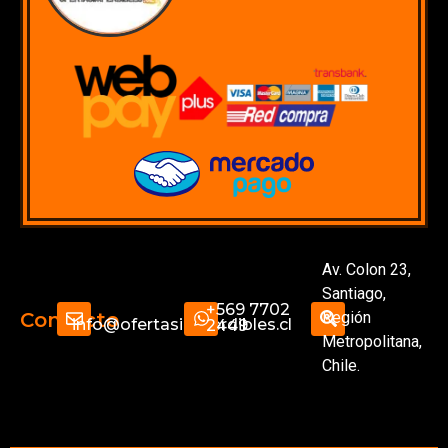
Av. Colon 23,
Santiago,
+569 7702
Región
Contacto
info@ofertasimperdibles.cl
2449
Metropolitana,
Chile.