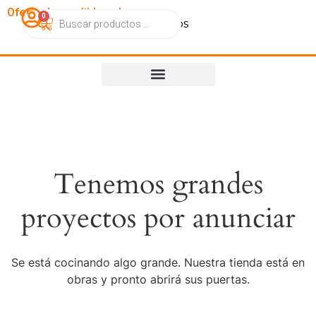
OfertasImperdibles.cl
0
Catálogo
Contacto
Nosotros
Tenemos grandes
proyectos por anunciar
Se está cocinando algo grande. Nuestra tienda está en
obras y pronto abrirá sus puertas.