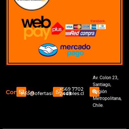
Av. Colon 23,
Santiago,
+569 7702
Región
Contacto
info@ofertasimperdibles.cl
2449
Metropolitana,
Chile.