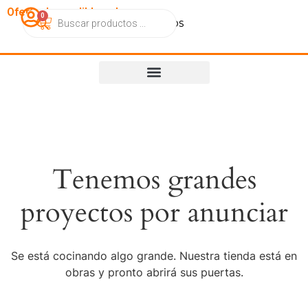
OfertasImperdibles.cl
0
Catálogo
Contacto
Nosotros
Tenemos grandes
proyectos por anunciar
Se está cocinando algo grande. Nuestra tienda está en
obras y pronto abrirá sus puertas.