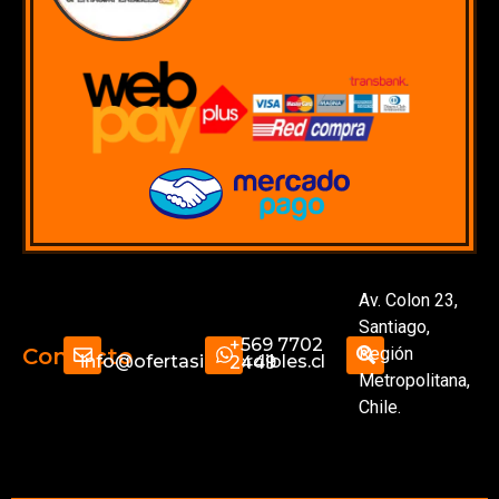
Av. Colon 23,
Santiago,
+569 7702
Región
Contacto
info@ofertasimperdibles.cl
2449
Metropolitana,
Chile.