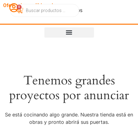
OfertasImperdibles.cl
0
Catálogo
Contacto
Nosotros
Tenemos grandes
proyectos por anunciar
Se está cocinando algo grande. Nuestra tienda está en
obras y pronto abrirá sus puertas.