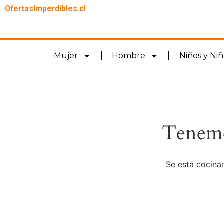
OfertasImperdibles.cl
Mujer
Hombre
Niños y Niñ
Tenemo
Se está cocinan