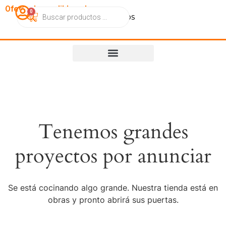
OfertasImperdibles.cl
0
Catálogo
Contacto
Nosotros
Tenemos grandes
proyectos por anunciar
Se está cocinando algo grande. Nuestra tienda está en
obras y pronto abrirá sus puertas.