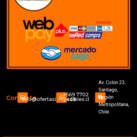
Av. Colon 23,
Santiago,
+569 7702
Región
Contacto
info@ofertasimperdibles.cl
2449
Metropolitana,
Chile.