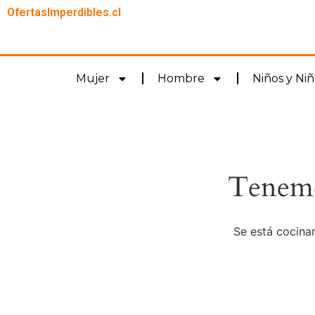
OfertasImperdibles.cl
Mujer
Hombre
Niños y Niñ
Tenemo
Se está cocinan