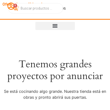
OfertasImperdibles.cl
0
Catálogo
Contacto
Nosotros
Tenemos grandes
proyectos por anunciar
Se está cocinando algo grande. Nuestra tienda está en
obras y pronto abrirá sus puertas.