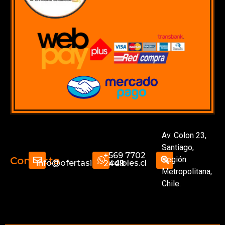
Av. Colon 23,
Santiago,
+569 7702
Región
Contacto
info@ofertasimperdibles.cl
2449
Metropolitana,
Chile.