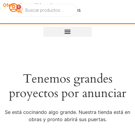
OfertasImperdibles.cl
0
Catálogo
Contacto
Nosotros
Tenemos grandes
proyectos por anunciar
Se está cocinando algo grande. Nuestra tienda está en
obras y pronto abrirá sus puertas.