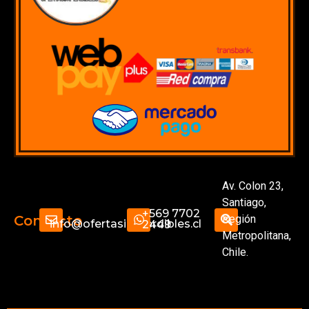
Av. Colon 23,
Santiago,
+569 7702
Región
Contacto
info@ofertasimperdibles.cl
2449
Metropolitana,
Chile.