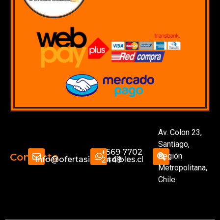
Av. Colon 23,
Santiago,
+569 7702
Región
Contacto
info@ofertasimperdibles.cl
2449
Metropolitana,
Chile.