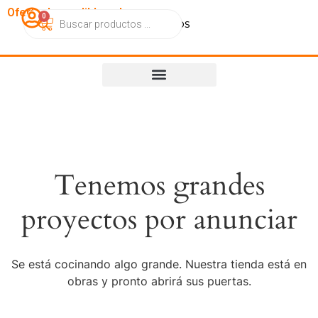
OfertasImperdibles.cl
0
Catálogo
Contacto
Nosotros
Tenemos grandes
proyectos por anunciar
Se está cocinando algo grande. Nuestra tienda está en
obras y pronto abrirá sus puertas.