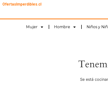
OfertasImperdibles.cl
Mujer
Hombre
Niños y Niñ
Tenemo
Se está cocinan