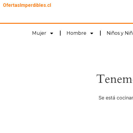
OfertasImperdibles.cl
Mujer
Hombre
Niños y Niñ
Tenemo
Se está cocinan