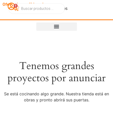
OfertasImperdibles.cl
0
Catálogo
Contacto
Nosotros
Tenemos grandes
proyectos por anunciar
Se está cocinando algo grande. Nuestra tienda está en
obras y pronto abrirá sus puertas.