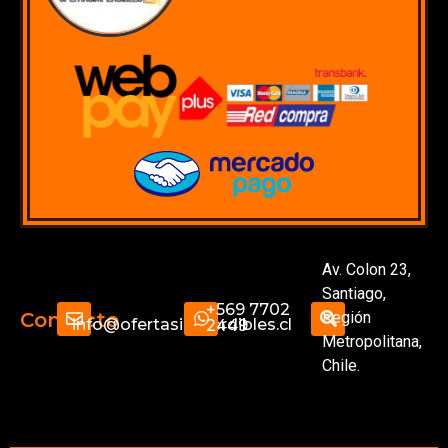
Av. Colon 23,
Santiago,
+569 7702
Región
Contacto
info@ofertasimperdibles.cl
2449
Metropolitana,
Chile.