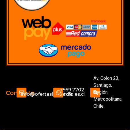
Av. Colon 23,
Santiago,
+569 7702
Región
Contacto
info@ofertasimperdibles.cl
2449
Metropolitana,
Chile.