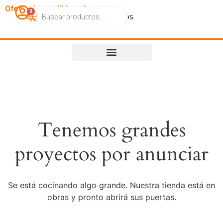
OfertasImperdibles.cl
0
Catálogo
Contacto
Nosotros
Tenemos grandes
proyectos por anunciar
Se está cocinando algo grande. Nuestra tienda está en
obras y pronto abrirá sus puertas.