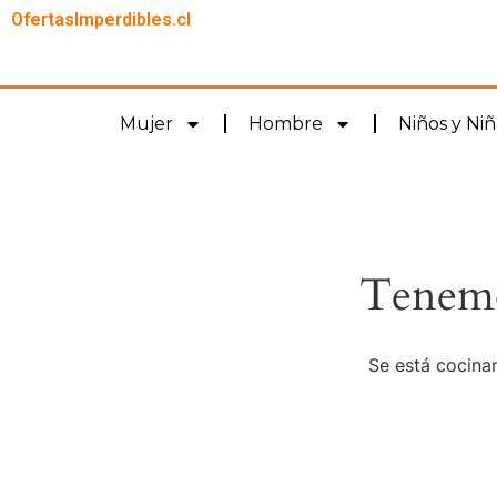
OfertasImperdibles.cl
Mujer
Hombre
Niños y Niñ
Tenemo
Se está cocinan