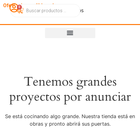
OfertasImperdibles.cl
0
Catálogo
Contacto
Nosotros
Tenemos grandes
proyectos por anunciar
Se está cocinando algo grande. Nuestra tienda está en
obras y pronto abrirá sus puertas.