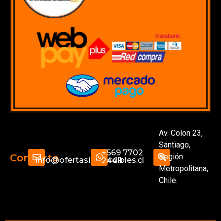
Av. Colon 23,
Santiago,
+569 7702
Región
Contacto
info@ofertasimperdibles.cl
2449
Metropolitana,
Chile.