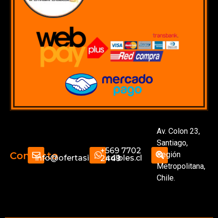
Av. Colon 23,
Santiago,
+569 7702
Región
Contacto
info@ofertasimperdibles.cl
2449
Metropolitana,
Chile.