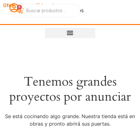
OfertasImperdibles.cl
0
Catálogo
Contacto
Nosotros
Tenemos grandes
proyectos por anunciar
Se está cocinando algo grande. Nuestra tienda está en
obras y pronto abrirá sus puertas.