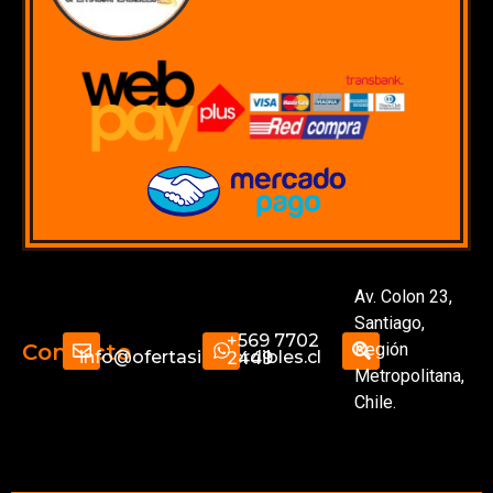
Av. Colon 23,
Santiago,
+569 7702
Región
Contacto
info@ofertasimperdibles.cl
2449
Metropolitana,
Chile.