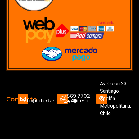
Av. Colon 23,
Santiago,
+569 7702
Región
Contacto
info@ofertasimperdibles.cl
2449
Metropolitana,
Chile.