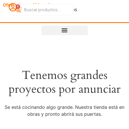
OfertasImperdibles.cl
0
Catálogo
Contacto
Nosotros
Tenemos grandes
proyectos por anunciar
Se está cocinando algo grande. Nuestra tienda está en
obras y pronto abrirá sus puertas.