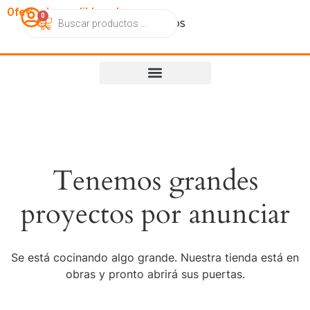
OfertasImperdibles.cl
0
Catálogo
Contacto
Nosotros
Tenemos grandes
proyectos por anunciar
Se está cocinando algo grande. Nuestra tienda está en
obras y pronto abrirá sus puertas.