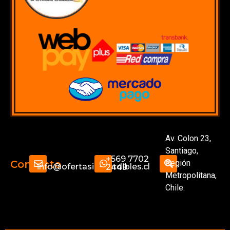
Av. Colon 23,
Santiago,
+569 7702
Región
Contacto
info@ofertasimperdibles.cl
2449
Metropolitana,
Chile.