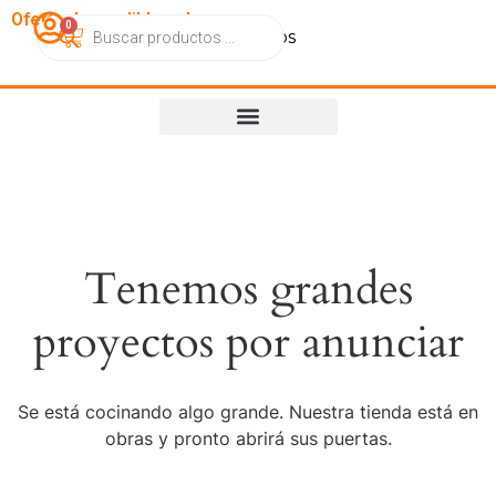
OfertasImperdibles.cl
0
Catálogo
Contacto
Nosotros
Tenemos grandes
proyectos por anunciar
Se está cocinando algo grande. Nuestra tienda está en
obras y pronto abrirá sus puertas.