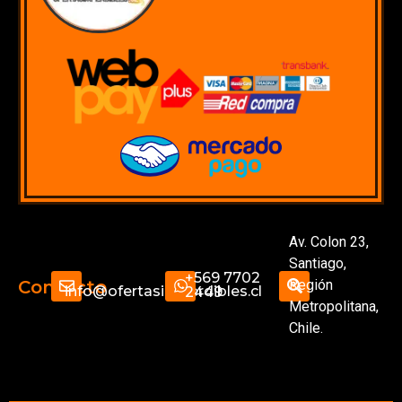
Av. Colon 23,
Santiago,
+569 7702
Región
Contacto
info@ofertasimperdibles.cl
2449
Metropolitana,
Chile.