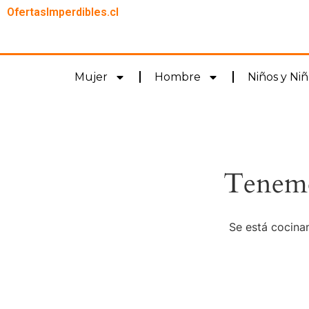
OfertasImperdibles.cl
Mujer
Hombre
Niños y Niñ
Tenemo
Se está cocinan