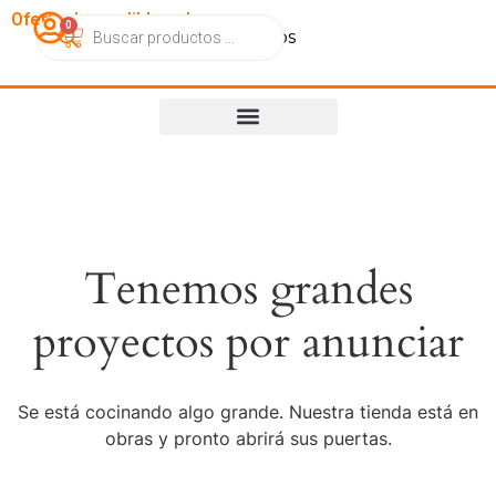
OfertasImperdibles.cl
0
Catálogo
Contacto
Nosotros
Tenemos grandes
proyectos por anunciar
Se está cocinando algo grande. Nuestra tienda está en
obras y pronto abrirá sus puertas.