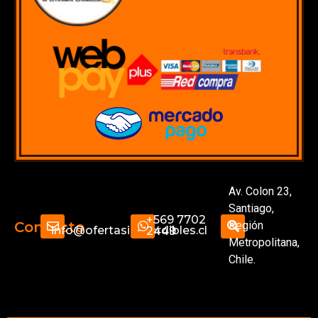
Av. Colon 23,
Santiago,
+569 7702
Región
Contacto
info@ofertasimperdibles.cl
2449
Metropolitana,
Chile.