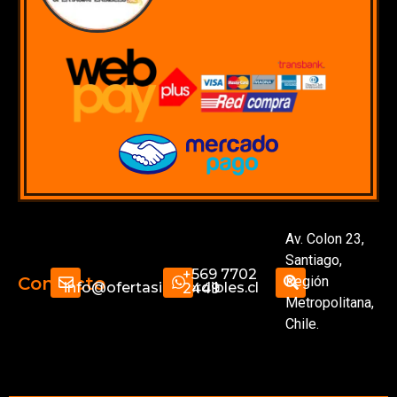
Av. Colon 23,
Santiago,
+569 7702
Región
Contacto
info@ofertasimperdibles.cl
2449
Metropolitana,
Chile.