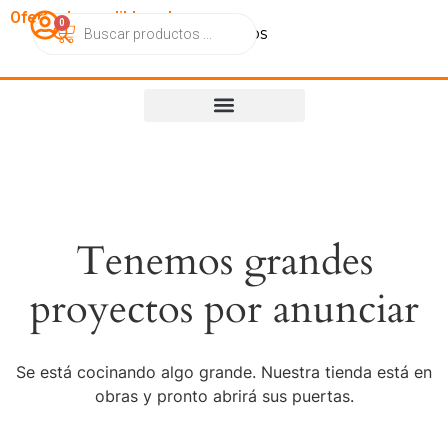
OfertasImperdibles.cl
0
Catálogo
Contacto
Nosotros
Tenemos grandes
proyectos por anunciar
Se está cocinando algo grande. Nuestra tienda está en
obras y pronto abrirá sus puertas.