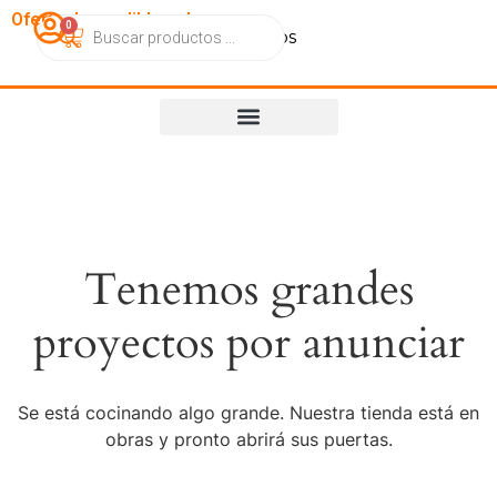
OfertasImperdibles.cl
0
Catálogo
Contacto
Nosotros
Tenemos grandes
proyectos por anunciar
Se está cocinando algo grande. Nuestra tienda está en
obras y pronto abrirá sus puertas.