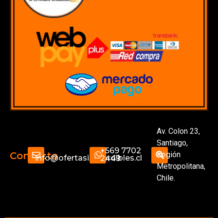
Av. Colon 23,
Santiago,
+569 7702
Región
Contacto
info@ofertasimperdibles.cl
2449
Metropolitana,
Chile.