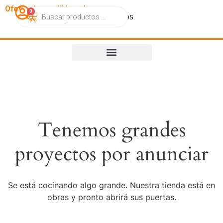
OfertasImperdibles.cl
0
Catálogo
Contacto
Nosotros
Tenemos grandes
proyectos por anunciar
Se está cocinando algo grande. Nuestra tienda está en
obras y pronto abrirá sus puertas.