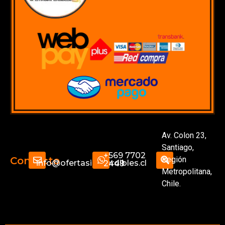
Av. Colon 23,
Santiago,
+569 7702
Región
Contacto
info@ofertasimperdibles.cl
2449
Metropolitana,
Chile.