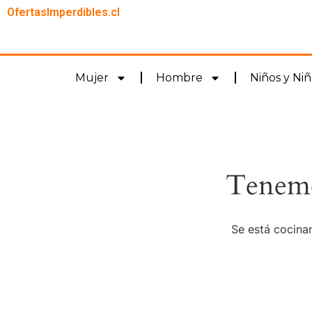
OfertasImperdibles.cl
Mujer
Hombre
Niños y Niñ
Tenemo
Se está cocinan